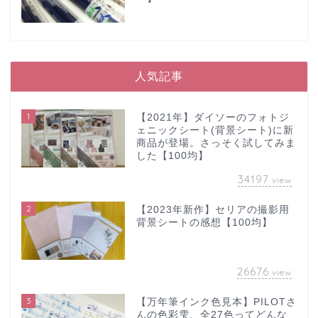
人気記事
1
【2021年】ダイソーのフォトジ
ェニックシート(背景シート)に新
商品が登場。さっそく試してみま
した【100均】
34197
view
2
【2023年新作】セリアの撮影用
背景シートの感想【100均】
26676
view
3
【万年筆インク色見本】PILOTさ
んの色彩雫、全27色ってどんな