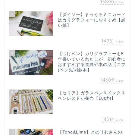
15800
view
7
【ダイソー】まっくろミニカード
はカリグラフィーにおすすめ【黒
い紙】
14961
view
8
【つけペン】カリグラフィーを5
年書いているわたしが、初心者に
おすすめする道具や本の話【ニブ
(ペン先)/軸/本】
14609
view
9
【セリア】ガラスペン＆インク＆
ペンレストが発売【100均】
14514
view
10
【Tono&Lims】とのりむさんの