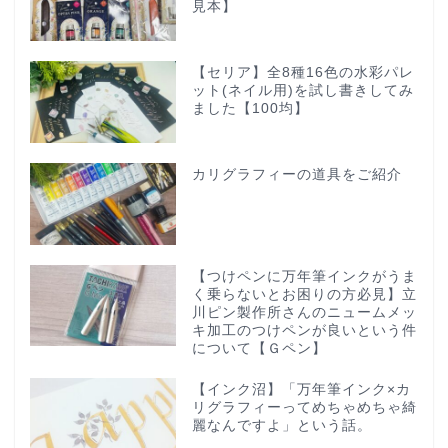
見本】
【セリア】全8種16色の水彩パレ
ット(ネイル用)を試し書きしてみ
ました【100均】
カリグラフィーの道具をご紹介
【つけペンに万年筆インクがうま
く乗らないとお困りの方必見】立
川ピン製作所さんのニュームメッ
キ加工のつけペンが良いという件
について【Ｇペン】
【インク沼】「万年筆インク×カ
リグラフィーってめちゃめちゃ綺
麗なんですよ」という話。