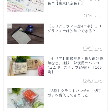
色？【東京限定色も】
21041
view
4
【カリグラフィー歴4年半】カリ
グラフィーは独学でできる？
18450
view
5
【セリア】取扱注意・折り曲げ厳
禁など、通販・郵便用のハンコ
(ゴム印・スタンプ)が便利【100
均】
16869
view
6
【2種】クラフトパンチの「切手
型」を購入してみました