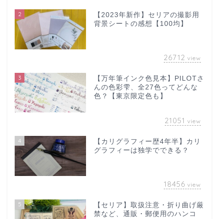
2
【2023年新作】セリアの撮影用
背景シートの感想【100均】
26712
view
3
【万年筆インク色見本】PILOTさ
んの色彩雫、全27色ってどんな
色？【東京限定色も】
21051
view
4
【カリグラフィー歴4年半】カリ
グラフィーは独学でできる？
18456
view
5
【セリア】取扱注意・折り曲げ厳
禁など、通販・郵便用のハンコ