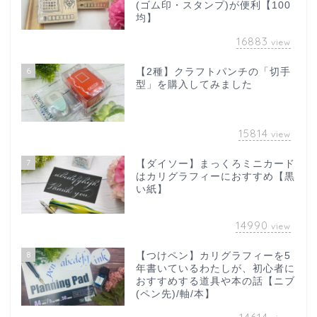
(ゴム印・スタンプ)が便利【100
均】
16883
view
6
【2種】クラフトパンチの「切手
型」を購入してみました
15814
view
7
【ダイソー】まっくろミニカード
はカリグラフィーにおすすめ【黒
い紙】
14990
view
8
【つけペン】カリグラフィーを5
年書いているわたしが、初心者に
おすすめする道具や本の話【ニブ
(ペン先)/軸/本】