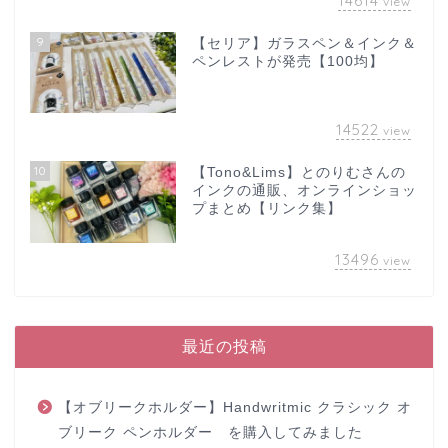
14614
view
9
【セリア】ガラスペン＆インク＆
ペンレストが発売【100均】
14522
view
10
【Tono&Lims】とのりむさんの
インクの通販、オンラインショッ
プまとめ【リンク集】
13496
view
最近の投稿
【オブリークホルダー】Handwritmic クラシック オ
ブリーク ペンホルダー を購入してみました