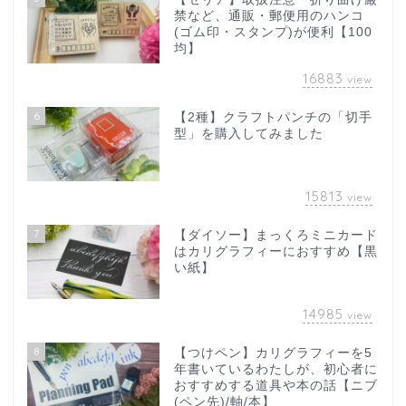
禁など、通販・郵便用のハンコ
(ゴム印・スタンプ)が便利【100
均】
16883
view
6
【2種】クラフトパンチの「切手
型」を購入してみました
15813
view
7
【ダイソー】まっくろミニカード
はカリグラフィーにおすすめ【黒
い紙】
14985
view
8
【つけペン】カリグラフィーを5
年書いているわたしが、初心者に
おすすめする道具や本の話【ニブ
(ペン先)/軸/本】