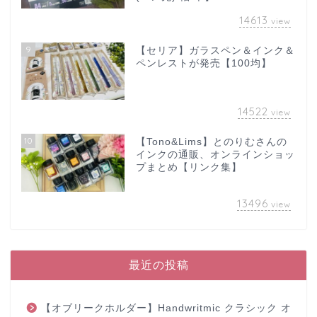
14613
view
9
【セリア】ガラスペン＆インク＆
ペンレストが発売【100均】
14522
view
10
【Tono&Lims】とのりむさんの
インクの通販、オンラインショッ
プまとめ【リンク集】
13496
view
最近の投稿
【オブリークホルダー】Handwritmic クラシック オ