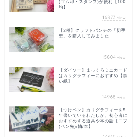
(ゴム印・スタンプ)が便利【100
均】
16873
view
6
【2種】クラフトパンチの「切手
型」を購入してみました
15804
view
7
【ダイソー】まっくろミニカード
はカリグラフィーにおすすめ【黒
い紙】
14968
view
8
【つけペン】カリグラフィーを5
年書いているわたしが、初心者に
おすすめする道具や本の話【ニブ
(ペン先)/軸/本】
14610
view