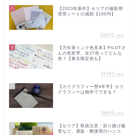
2
【2023年新作】セリアの撮影用
背景シートの感想【100均】
26692
view
3
【万年筆インク色見本】PILOTさ
んの色彩雫、全27色ってどんな
色？【東京限定色も】
21047
view
4
【カリグラフィー歴4年半】カリ
グラフィーは独学でできる？
18455
view
5
【セリア】取扱注意・折り曲げ厳
禁など、通販・郵便用のハンコ