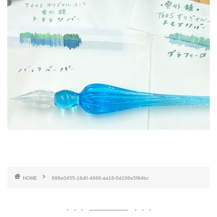
HOME
688e0455-18d0-4666-aa16-0d106e5f94bc