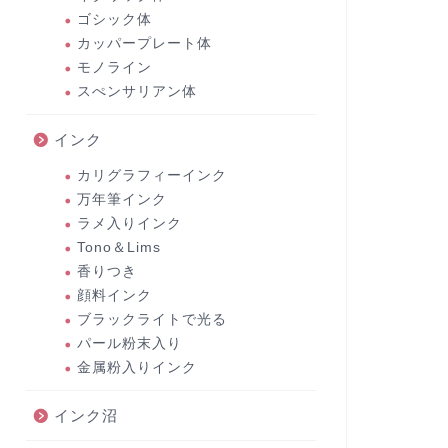
ゴシック体
カッパープレート体
モノライン
スぺンサリアン体
インク
カリグラフィーインク
万年筆インク
ラメ入りインク
Tono＆Lims
香りつき
顔料インク
ブラックライトで光る
パール粉末入り
金属粉入りインク
インク沼