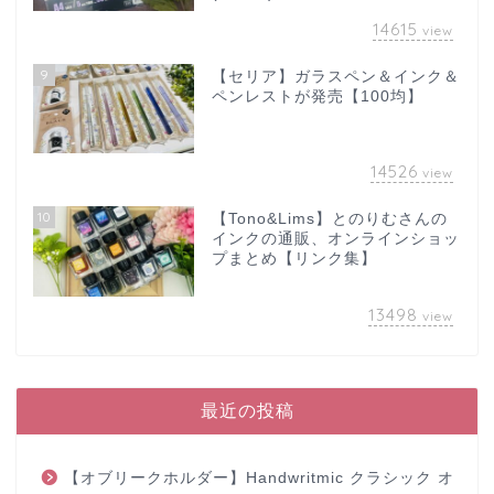
14615
view
9
【セリア】ガラスペン＆インク＆
ペンレストが発売【100均】
14526
view
10
【Tono&Lims】とのりむさんの
インクの通販、オンラインショッ
プまとめ【リンク集】
13498
view
最近の投稿
【オブリークホルダー】Handwritmic クラシック オ