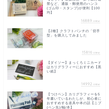
禁など、通販・郵便用のハンコ
(ゴム印・スタンプ)が便利【100
均】
16889
view
6
【2種】クラフトパンチの「切手
型」を購入してみました
15816
view
7
【ダイソー】まっくろミニカード
はカリグラフィーにおすすめ【黒
い紙】
14992
view
8
【つけペン】カリグラフィーを5
年書いているわたしが、初心者に
おすすめする道具や本の話【ニブ
(ペン先)/軸/本】