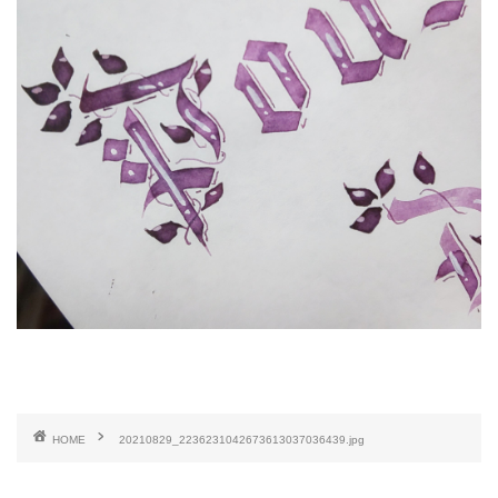
HOME
20210829_2236231042673613037036439.jpg