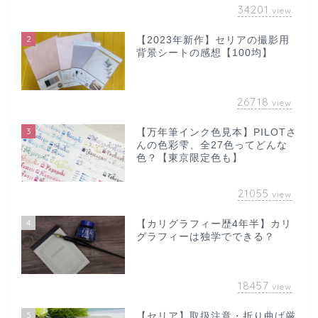
34201
view
2
【2023年新作】セリアの撮影用
背景シートの感想【100均】
26718
view
3
【万年筆インク色見本】PILOTさ
んの色彩雫、全27色ってどんな
色？【東京限定色も】
21055
view
4
【カリグラフィー歴4年半】カリ
グラフィーは独学でできる？
18457
view
5
【セリア】取扱注意・折り曲げ厳