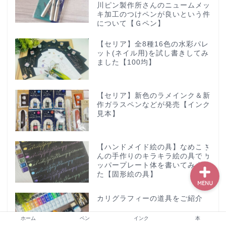
川ピン製作所さんのニュームメッ
キ加工のつけペンが良いという件
について【Ｇペン】
ホーム
【セリア】全8種16色の水彩パレ
ット(ネイル用)を試し書きしてみ
ました【100均】
ペン
【セリア】新色のラメインク＆新
インク
作ガラスペンなどが発売【インク
見本】
本
【ハンドメイド絵の具】なめこさ
んの手作りのキラキラ絵の具でカ
ッパープレート体を書いてみまし
た【固形絵の具】
MENU
カリグラフィーの道具をご紹介
ホーム
ペン
インク
本