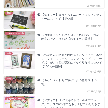
2023年9月1日
100均
【ダイソー】まっくろミニカードはカリグラフ
ィーにおすすめ【黒い紙】
2021年1月27日
カリグラフィー作品
【万年筆インク】パイロット色彩雫の「竹林」
は良いぞというお話【おすすめの黄緑】
2021年7月14日
100均
【作家さんの名刺が飾れる！】ダイソー「木製
ミニフォトフレーム スタンドタイプ ミニサ
イズ」が、名刺の額装にピッタリな件について
【100均の額縁】
2021年4月28日
100均
【キャンドゥ】万年筆インクの色見本【100
均】
2025年2月9日
カリグラフィー作品
【メディア】HBC北海道放送「夜のブラキ
タ」で、tillataの作品を取り上げていただきま
した【インク沼】