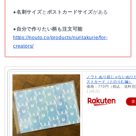
●
名刺サイズ
と
ポストカードサイズ
がある
●
自分で作りたい柄も注文可能
https://nouto.co/products/nuritakurie/for-
creators/
ノウト ぬり絵じゃないぬり
ストカード（とのりむ編）
価格：770円（税込、送料別
11時点)
楽