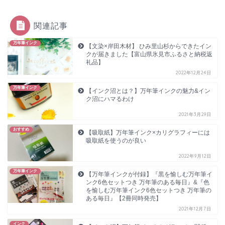
関連記事
万年筆インク
【文染×岸田木材】 ひみ里山杉からできたイン
クが届きました【富山県氷見市ふるさと納税返
礼品】
2022年12月24日
万年筆インク
【インク沼とは？】万年筆インクの魅力&イン
ク沼にハマるわけ
2021年3月29日
おすすめ
【吸取紙】万年筆インク×カリグラフィーには
吸取紙を使うのが良い
2022年9月12日
万年筆インク
【万年筆インクが付録】『黒を愉しむ万年筆イ
ンク6色セットつき 万年筆のある毎日』&『色
を愉しむ万年筆インク6色セットつき 万年筆の
ある毎日』【2冊同時発売】
2021年12月7日
インク