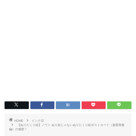
HOME
インク沼
【ぬりたくり絵】ノウト ぬり絵じゃないぬりたくり絵ポストカード（遊星商會
編）の感想！