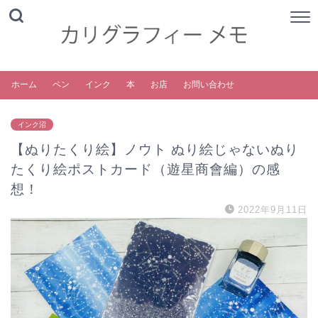
ホーム
ペン
インク
本
お店
お問い合わせ
インク沼
【ぬりたくり絵】ノウト ぬり絵じゃないぬり
たくり絵ポストカード（遊星商會編）の感
想！
2022年9月11日