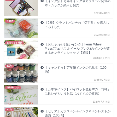
【インク沼】万年筆インクやガラスペン関係の
本・ムックが続々と発売
2023年6月1日
その他
【2種】クラフトパンチの「切手型」を購入し
てみました
2022年2月1日
お店/ネット通販
【おしゃれ&可愛いインク】Ferris Wheel
Press(フェリス ホイール プレス)のインクが買
えるオンラインショップ【通販】
2021年8月23日
100均
【キャンドゥ】万年筆インクの色見本【100
均】
2025年2月9日
万年筆インク
【万年筆インク】パイロット色彩雫の「竹林」
は良いぞというお話【おすすめの黄緑】
2021年7月14日
100均
【セリア】ガラスペン＆インク＆ペンレストが
発売【100均】