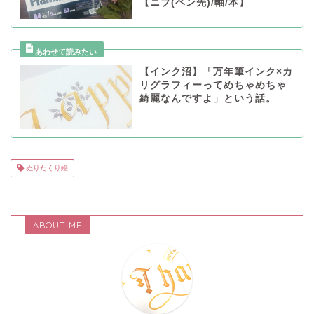
【ニブ(ペン先)/軸/本】
【インク沼】「万年筆インク×カ
リグラフィーってめちゃめちゃ
綺麗なんですよ」という話。
ぬりたくり絵
ABOUT ME