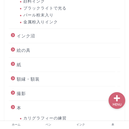
顔料インク
ブラックライトで光る
パール粉末入り
金属粉入りインク
ホーム
インク沼
ペン
絵の具
インク
紙
本
額縁・額装
撮影
MENU
本
カリグラフィーの練習
カリグラフィーのヒント
ホーム
ペン
インク
本