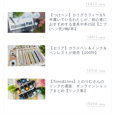
14970
view
8
【つけペン】カリグラフィーを5
年書いているわたしが、初心者に
おすすめする道具や本の話【ニブ
(ペン先)/軸/本】
14611
view
9
【セリア】ガラスペン＆インク＆
ペンレストが発売【100均】
14516
view
10
【Tono&Lims】とのりむさんの
インクの通販、オンラインショッ
プまとめ【リンク集】
13494
view