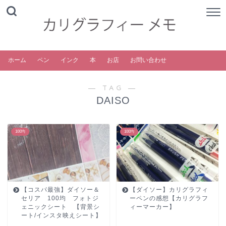
ホーム
ペン
インク
本
お店
お問い合わせ
― TAG ―
DAISO
100均
100均
【コスパ最強】ダイソー＆
【ダイソー】カリグラフィ
セリア 100均 フォトジ
ーペンの感想【カリグラフ
ェニックシート 【背景シ
ィーマーカー】
ート/インスタ映えシート】