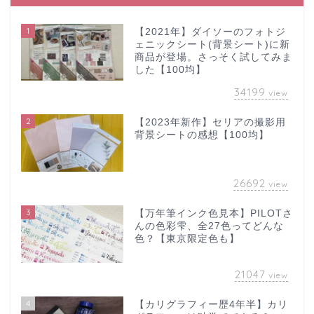
1
【2021年】ダイソーのフォトジ
ェニックシート(背景シート)に新
商品が登場。さっそく試してみま
した【100均】
34199
view
2
【2023年新作】セリアの撮影用
背景シートの感想【100均】
26692
view
3
【万年筆インク色見本】PILOTさ
んの色彩雫、全27色ってどんな
色？【東京限定色も】
21047
view
4
【カリグラフィー歴4年半】カリ