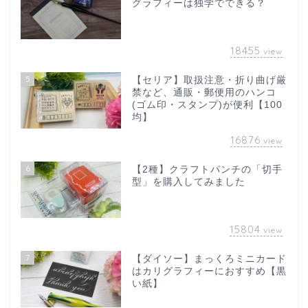
グラフィーは独学でできる？
18455
view
5
【セリア】取扱注意・折り曲げ厳
禁など、通販・郵便用のハンコ
(ゴム印・スタンプ)が便利【100
均】
16876
view
6
【2種】クラフトパンチの「切手
型」を購入してみました
15804
view
7
【ダイソー】まっくろミニカード
はカリグラフィーにおすすめ【黒
い紙】