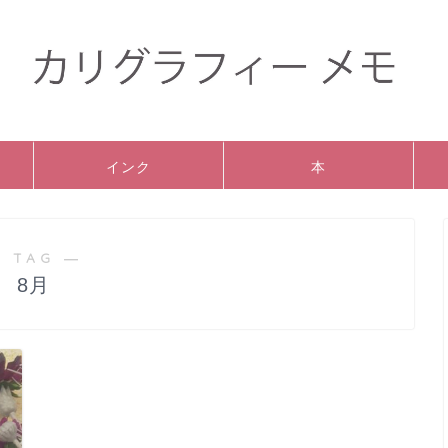
インク
本
 TAG ―
8月