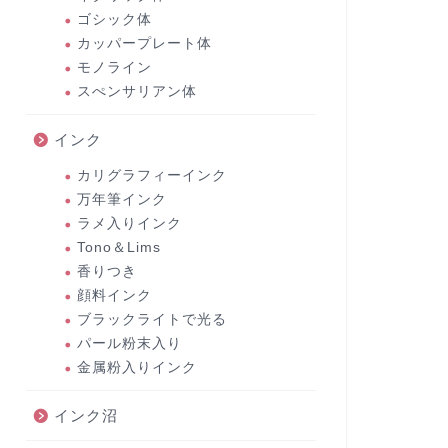
ゴシック体
カッパープレート体
モノライン
スぺンサリアン体
インク
カリグラフィーインク
万年筆インク
ラメ入りインク
Tono＆Lims
香りつき
顔料インク
ブラックライトで光る
パール粉末入り
金属粉入りインク
インク沼