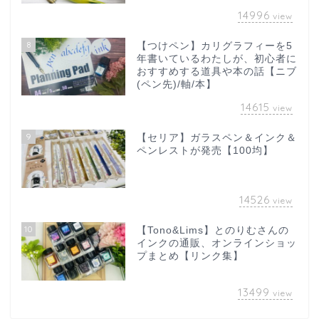
14996
view
8
【つけペン】カリグラフィーを5
年書いているわたしが、初心者に
おすすめする道具や本の話【ニブ
(ペン先)/軸/本】
14615
view
9
【セリア】ガラスペン＆インク＆
ペンレストが発売【100均】
14526
view
10
【Tono&Lims】とのりむさんの
インクの通販、オンラインショッ
プまとめ【リンク集】
13499
view