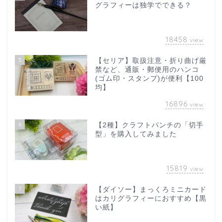
グラフィーは独学でできる？
18458
view
5
【セリア】取扱注意・折り曲げ厳
禁など、通販・郵便用のハンコ
(ゴム印・スタンプ)が便利【100
均】
16896
view
6
【2種】クラフトパンチの「切手
型」を購入してみました
15819
view
7
【ダイソー】まっくろミニカード
はカリグラフィーにおすすめ【黒
い紙】