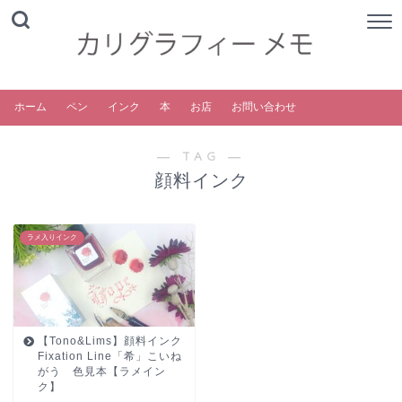
ホーム
ペン
インク
本
お店
お問い合わせ
― TAG ―
顔料インク
ラメ入りインク
【Tono&Lims】顔料インク
Fixation Line「希」こいね
がう 色見本【ラメイン
ク】