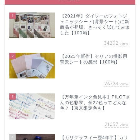
1
【2021年】ダイソーのフォトジ
ェニックシート(背景シート)に新
商品が登場。さっそく試してみま
した【100均】
34202
view
2
【2023年新作】セリアの撮影用
背景シートの感想【100均】
26724
view
3
【万年筆インク色見本】PILOTさ
んの色彩雫、全27色ってどんな
色？【東京限定色も】
21057
view
4
【カリグラフィー歴4年半】カリ