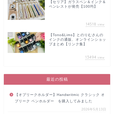
9
【セリア】ガラスペン＆インク＆
ペンレストが発売【100均】
14518
view
10
【Tono&Lims】とのりむさんの
インクの通販、オンラインショッ
プまとめ【リンク集】
13494
view
最近の投稿
【オブリークホルダー】Handwritmic クラシック オ
ブリーク ペンホルダー を購入してみました
2026年5月13日