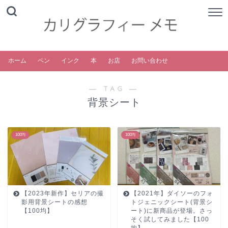
ホーム
ペン
インク
本
お店
お問い合わせ
― TAG ―
背景シート
100均
100均
【2023年新作】セリアの撮
【2021年】ダイソーのフォ
影用背景シートの感想
トジェニックシート(背景シ
【100均】
ート)に新商品が登場。さっ
そく試してみました【100
均】