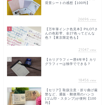
背景シートの感想【100均】
26696
view
3
【万年筆インク色見本】PILOTさ
んの色彩雫、全27色ってどんな
色？【東京限定色も】
21047
view
4
【カリグラフィー歴4年半】カリ
グラフィーは独学でできる？
18456
view
5
【セリア】取扱注意・折り曲げ厳
禁など、通販・郵便用のハンコ
(ゴム印・スタンプ)が便利【100
均】