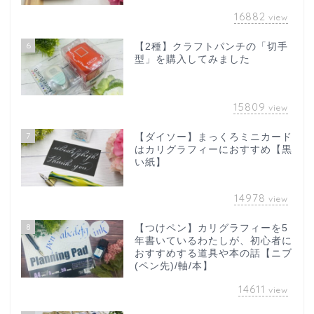
16882
view
6
【2種】クラフトパンチの「切手
型」を購入してみました
15809
view
7
【ダイソー】まっくろミニカード
はカリグラフィーにおすすめ【黒
い紙】
14978
view
8
【つけペン】カリグラフィーを5
年書いているわたしが、初心者に
おすすめする道具や本の話【ニブ
(ペン先)/軸/本】
14611
view