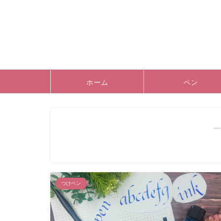
ホーム
ペン
―
つけペン