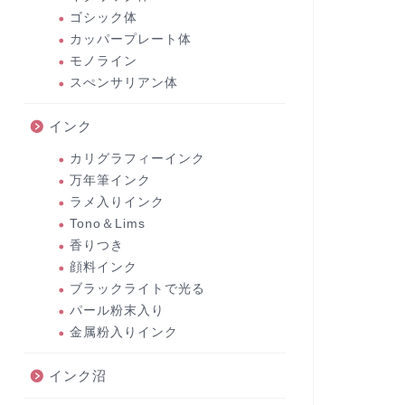
ゴシック体
カッパープレート体
モノライン
スぺンサリアン体
インク
カリグラフィーインク
万年筆インク
ラメ入りインク
Tono＆Lims
香りつき
顔料インク
ブラックライトで光る
パール粉末入り
金属粉入りインク
インク沼