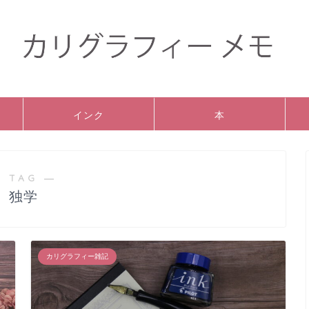
インク
本
 TAG ―
独学
カリグラフィー雑記