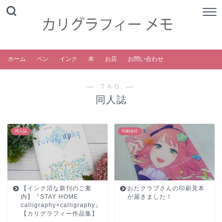
ホーム
ペン
インク
本
お店
お問い合わせ
― TAG ―
同人誌
同人誌
印刷会社
【インク沼な新刊のご案
おたクラブさんの印刷見本
内】『STAY HOME
が届きました！
calligraphy×calligraphy』
【カリグラフィー作品集】