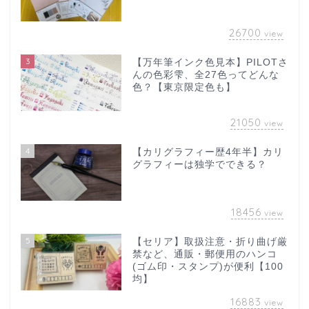
26700
view
3
【万年筆インク色見本】PILOTさ
んの色彩雫、全27色ってどんな
色？【東京限定色も】
21050
view
4
【カリグラフィー歴4年半】カリ
グラフィーは独学でできる？
18456
view
5
【セリア】取扱注意・折り曲げ厳
禁など、通販・郵便用のハンコ
(ゴム印・スタンプ)が便利【100
均】
16883
view