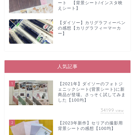
ート 【背景シート/インスタ映
えシート】
【ダイソー】カリグラフィーペン
の感想【カリグラフィーマーカ
ー】
人気記事
1
【2021年】ダイソーのフォトジ
ェニックシート(背景シート)に新
商品が登場。さっそく試してみま
した【100均】
34199
view
2
【2023年新作】セリアの撮影用
背景シートの感想【100均】