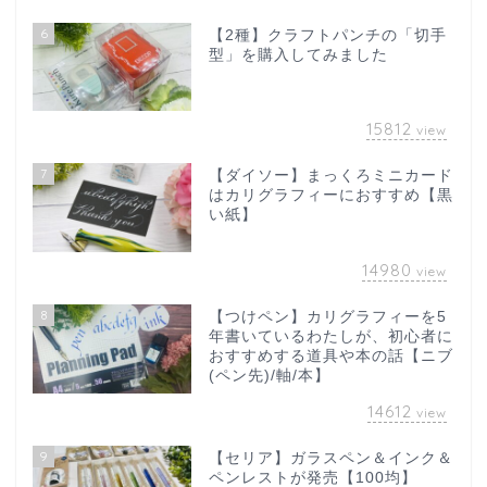
6
【2種】クラフトパンチの「切手
型」を購入してみました
15812
view
7
【ダイソー】まっくろミニカード
はカリグラフィーにおすすめ【黒
い紙】
14980
view
8
【つけペン】カリグラフィーを5
年書いているわたしが、初心者に
おすすめする道具や本の話【ニブ
(ペン先)/軸/本】
14612
view
9
【セリア】ガラスペン＆インク＆
ペンレストが発売【100均】