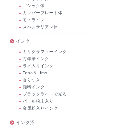
ゴシック体
カッパープレート体
モノライン
スぺンサリアン体
インク
カリグラフィーインク
万年筆インク
ラメ入りインク
Tono＆Lims
香りつき
顔料インク
ブラックライトで光る
パール粉末入り
金属粉入りインク
インク沼