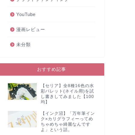
YouTube
漫画レビュー
未分類
おすすめ記事
【セリア】全8種16色の水
彩パレット(ネイル用)を試
し書きしてみました【100
均】
【インク沼】「万年筆イン
ク×カリグラフィーってめ
ちゃめちゃ綺麗なんです
よ」という話。