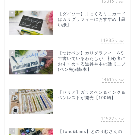
15813
view
7
【ダイソー】まっくろミニカード
はカリグラフィーにおすすめ【黒
い紙】
14985
view
8
【つけペン】カリグラフィーを5
年書いているわたしが、初心者に
おすすめする道具や本の話【ニブ
(ペン先)/軸/本】
14613
view
9
【セリア】ガラスペン＆インク＆
ペンレストが発売【100均】
14522
view
10
【Tono&Lims】とのりむさんの