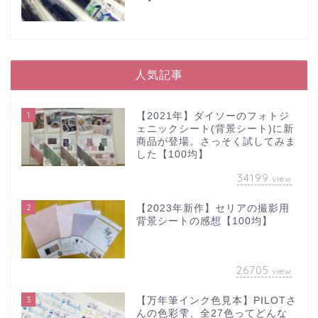
人気記事
1
【2021年】ダイソーのフォトジ
ェニックシート(背景シート)に新
商品が登場。さっそく試してみま
した【100均】
34199
view
2
【2023年新作】セリアの撮影用
背景シートの感想【100均】
26705
view
3
【万年筆インク色見本】PILOTさ
んの色彩雫、全27色ってどんな