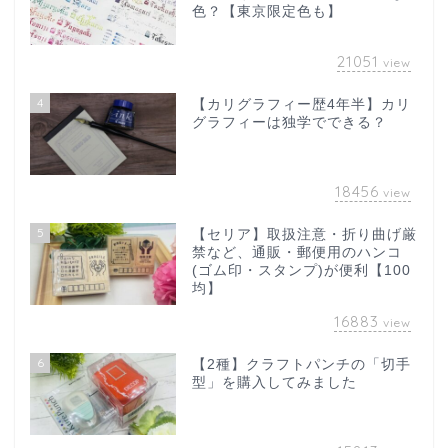
色？【東京限定色も】
21051
view
4
【カリグラフィー歴4年半】カリ
グラフィーは独学でできる？
18456
view
5
【セリア】取扱注意・折り曲げ厳
禁など、通販・郵便用のハンコ
(ゴム印・スタンプ)が便利【100
均】
16883
view
6
【2種】クラフトパンチの「切手
型」を購入してみました