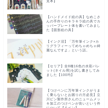
見本】
【ハンドメイド絵の具】なめこさ
んの手作りのキラキラ絵の具でカ
ッパープレート体を書いてみまし
た【固形絵の具】
【インク沼】「万年筆インク×カ
リグラフィーってめちゃめちゃ綺
麗なんですよ」という話。
【セリア】全8種16色の水彩パレ
ット(ネイル用)を試し書きしてみ
ました【100均】
【つけペンに万年筆インクがうま
く乗らないとお困りの方必見】立
川ピン製作所さんのニュームメッ
キ加工のつけペンが良いという件
について【Ｇペン】