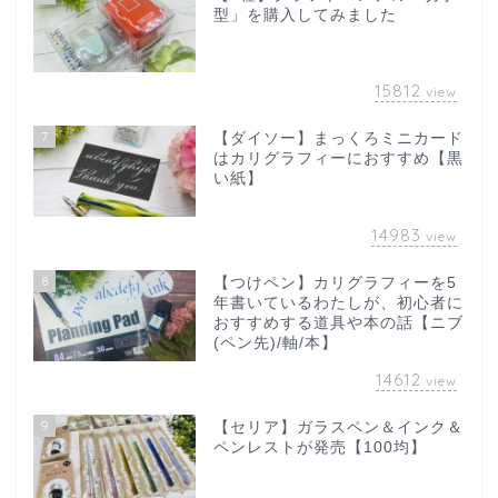
型」を購入してみました
15812
view
7
【ダイソー】まっくろミニカード
はカリグラフィーにおすすめ【黒
い紙】
14983
view
8
【つけペン】カリグラフィーを5
年書いているわたしが、初心者に
おすすめする道具や本の話【ニブ
(ペン先)/軸/本】
14612
view
9
【セリア】ガラスペン＆インク＆
ペンレストが発売【100均】