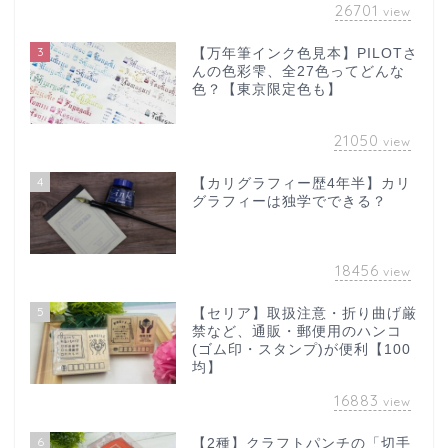
26701
view
3
【万年筆インク色見本】PILOTさ
んの色彩雫、全27色ってどんな
色？【東京限定色も】
21050
view
4
【カリグラフィー歴4年半】カリ
グラフィーは独学でできる？
18456
view
5
【セリア】取扱注意・折り曲げ厳
禁など、通販・郵便用のハンコ
(ゴム印・スタンプ)が便利【100
均】
16883
view
6
【2種】クラフトパンチの「切手