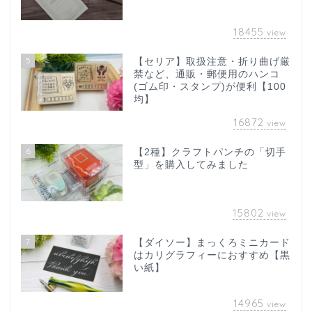
18455
view
5
【セリア】取扱注意・折り曲げ厳
禁など、通販・郵便用のハンコ
(ゴム印・スタンプ)が便利【100
均】
16872
view
6
【2種】クラフトパンチの「切手
型」を購入してみました
15802
view
7
【ダイソー】まっくろミニカード
はカリグラフィーにおすすめ【黒
い紙】
14965
view