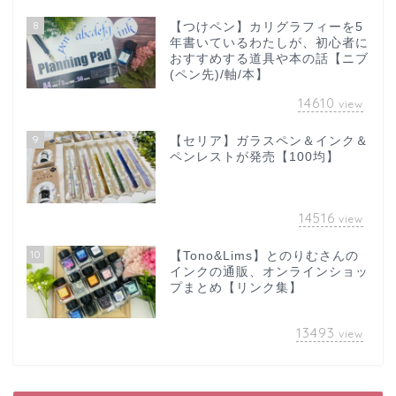
8
【つけペン】カリグラフィーを5
年書いているわたしが、初心者に
おすすめする道具や本の話【ニブ
(ペン先)/軸/本】
14610
view
9
【セリア】ガラスペン＆インク＆
ペンレストが発売【100均】
14516
view
10
【Tono&Lims】とのりむさんの
インクの通販、オンラインショッ
プまとめ【リンク集】
13493
view