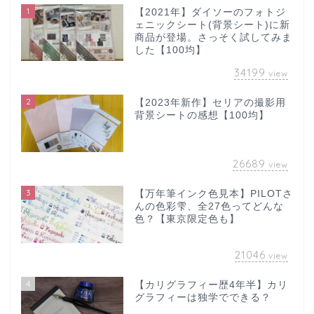
1
【2021年】ダイソーのフォトジ
ェニックシート(背景シート)に新
商品が登場。さっそく試してみま
した【100均】
34199
view
2
【2023年新作】セリアの撮影用
背景シートの感想【100均】
26689
view
3
【万年筆インク色見本】PILOTさ
んの色彩雫、全27色ってどんな
色？【東京限定色も】
21046
view
4
【カリグラフィー歴4年半】カリ
グラフィーは独学でできる？