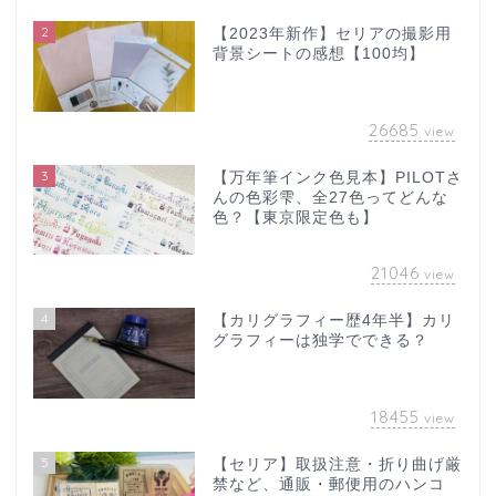
2
【2023年新作】セリアの撮影用
背景シートの感想【100均】
26685
view
3
【万年筆インク色見本】PILOTさ
んの色彩雫、全27色ってどんな
色？【東京限定色も】
21046
view
4
【カリグラフィー歴4年半】カリ
グラフィーは独学でできる？
18455
view
5
【セリア】取扱注意・折り曲げ厳
禁など、通販・郵便用のハンコ