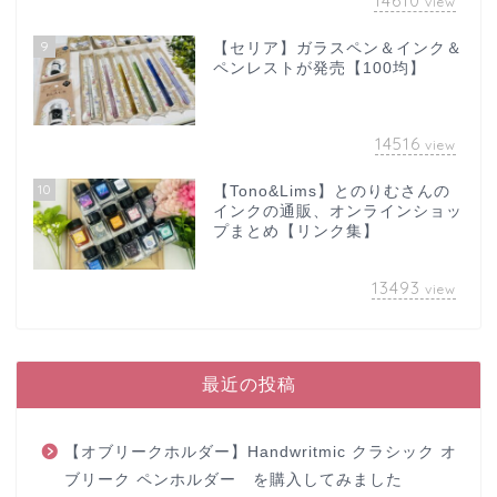
14610
view
9
【セリア】ガラスペン＆インク＆
ペンレストが発売【100均】
14516
view
10
【Tono&Lims】とのりむさんの
インクの通販、オンラインショッ
プまとめ【リンク集】
13493
view
最近の投稿
【オブリークホルダー】Handwritmic クラシック オ
ブリーク ペンホルダー を購入してみました