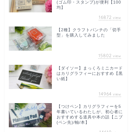
(ゴム印・スタンプ)が便利【100
均】
16872
view
6
【2種】クラフトパンチの「切手
型」を購入してみました
15802
view
7
【ダイソー】まっくろミニカード
はカリグラフィーにおすすめ【黒
い紙】
14964
view
8
【つけペン】カリグラフィーを5
年書いているわたしが、初心者に
おすすめする道具や本の話【ニブ
(ペン先)/軸/本】